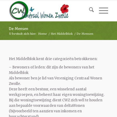
De Mensen
U bevindt zich hier:
Home
/
Het Middelblok
/
De Mensen
Het Middelblok kent drie categorieën betrokkenen:
– Bewoners of leden: dit zijn de bewoners van het
Middelblok
Als bewoner ben je lid van Vereniging Centraal Wonen
Zwolle.
Deze heeft een bestuur, een wisselend aantal
werkgroepen, en beheert haar eigen woningtoewijzing.
Bij die woningtoewijzing dient CWZ zich wél te houden
aan bepaalde voorwaarden van deltaWonen
(bijvoorbeeld ten aanzien van inkomen en
huurachterstand).