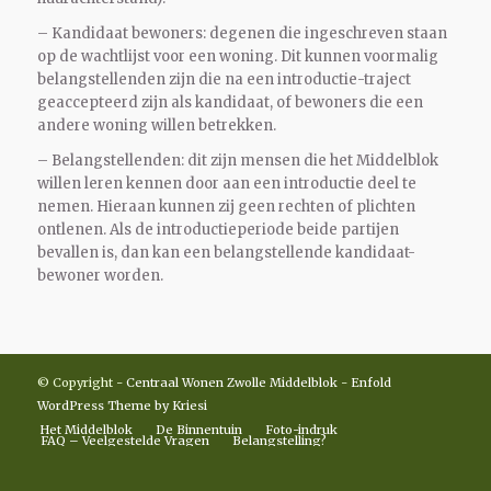
– Kandidaat bewoners: degenen die ingeschreven staan
op de wachtlijst voor een woning. Dit kunnen voormalig
belangstellenden zijn die na een introductie-traject
geaccepteerd zijn als kandidaat, of bewoners die een
andere woning willen betrekken.
– Belangstellenden: dit zijn mensen die het Middelblok
willen leren kennen door aan een introductie deel te
nemen. Hieraan kunnen zij geen rechten of plichten
ontlenen. Als de introductieperiode beide partijen
bevallen is, dan kan een belangstellende kandidaat-
bewoner worden.
© Copyright -
Centraal Wonen Zwolle Middelblok
-
Enfold
WordPress Theme by Kriesi
Het Middelblok
De Binnentuin
Foto-indruk
FAQ – Veelgestelde Vragen
Belangstelling?